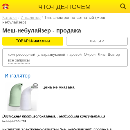
ЧТО-ГДЕ-ПОЧЁМ
Каталог
Ингалятор
Тип: электронно-сетчатый (меш-
небулайзер)
Меш-небулайзер - продажа
ТОВАРЫ/магазины
ФИЛЬТР
компрессорный
ультразвуковой
паровой
Омрон
Литл Доктор
все запросы
Ингалятор
цена не указана
Возможны противопоказания. Необходима консультация
специалиста
ингалятор электронно-сетчатый (меш-небулайзер): продажа в