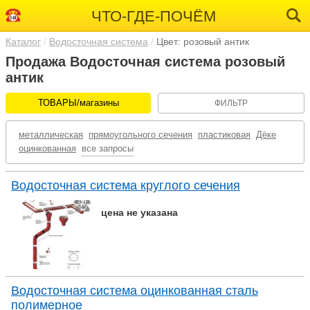
ЧТО-ГДЕ-ПОЧЁМ
Каталог
Водосточная система
Цвет: розовый антик
Продажа Водосточная система розовый
антик
ТОВАРЫ/магазины
ФИЛЬТР
металлическая
прямоугольного сечения
пластиковая
Дёке
оцинкованная
все запросы
Водосточная система круглого сечения
цена не указана
Водосточная система оцинкованная сталь
полимерное