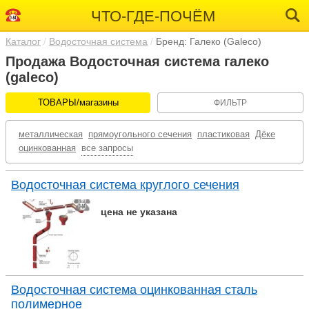
ЧТО-ГДЕ-ПОЧЁМ
Каталог
Водосточная система
Бренд: Галеко (Galeco)
Продажа Водосточная система галеко
(galeco)
ТОВАРЫ/магазины
ФИЛЬТР
металлическая
прямоугольного сечения
пластиковая
Дёке
оцинкованная
все запросы
Водосточная система круглого сечения
цена не указана
Водосточная система оцинкованная сталь
полимерное