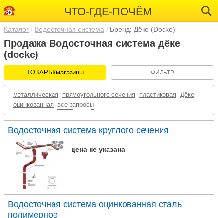
ЧТО-ГДЕ-ПОЧЁМ
Каталог
Водосточная система
Бренд: Дёке (Docke)
Продажа Водосточная система дёке
(docke)
ТОВАРЫ/магазины
ФИЛЬТР
металлическая
прямоугольного сечения
пластиковая
Дёке
оцинкованная
все запросы
Водосточная система круглого сечения
цена не указана
Водосточная система оцинкованная сталь
полимерное