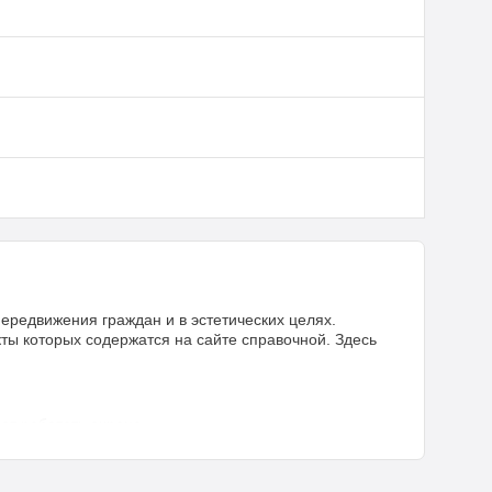
редвижения граждан и в эстетических целях.
кты которых содержатся на сайте справочной. Здесь
ет работать охране.
стей. Количество прожекторов, тип, цвет стекла: всё