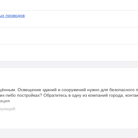
ых проводов
щённым. Освещение зданий и сооружений нужно для безопасного пе
х-либо постройках? Обратитесь в одну из компаний города, конта
ация.
функций:
ными посторонним, что повышает безопасность учреждения, помога
ого пункта, делает его привлекательным для местных жителей и го
итектуры. Берётся в расчёт дизайн стоящих рядом объектов.