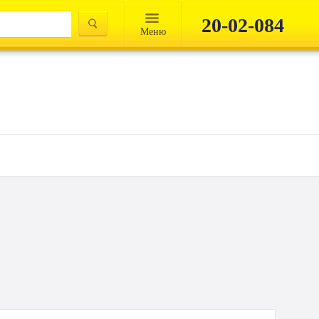
20-02-084
Mеню