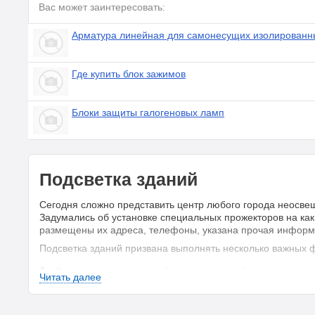
Вас может заинтересовать:
Арматура линейная для самонесущих изолированн
Где купить блок зажимов
Блоки защиты галогеновых ламп
Подсветка зданий
Сегодня сложно представить центр любого города неосве
Задумались об установке специальных прожекторов на каки
размещены их адреса, телефоны, указана прочая информ
Подсветка зданий призвана выполнять несколько важных 
Яркий свет не даёт пробраться в постройку незамечен
Читать далее
Освещение жилых зданий создаёт особый стиль населённ
это продумывается, исходя из общих особенностей арх