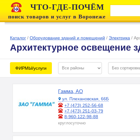
ЧТО-ГДЕ-ПОЧЁМ
поиск товаров и услуг в Воронеже
Каталог
/
Оборудование зданий и помещений
/
Электрика
/
Ар
Архитектурное освещение з
ФИРМЫ/услуги
Гамма, АО
ул. Плехановская, 66Б
+7 (473) 252-56-68
+7 (473) 251-03-79
8-960-122-98-88
круглосуточно