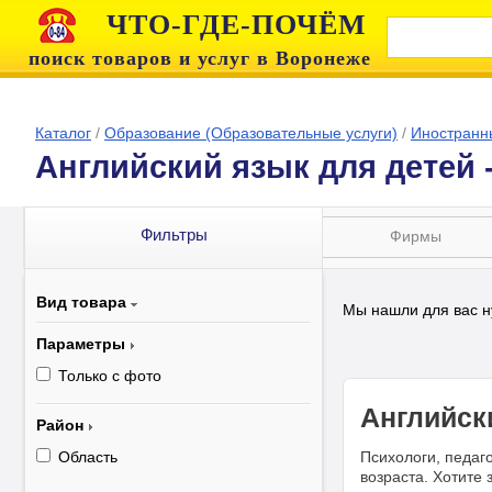
ЧТО-ГДЕ-ПОЧЁМ
поиск товаров и услуг в Воронеже
Каталог
/
Образование (Образовательные услуги)
/
Иностранн
Английский язык для детей 
Фильтры
Фирмы
Вид товара
Мы нашли для вас н
Параметры
Только с фото
Английск
Район
Область
Психологи, педаг
возраста. Хотите