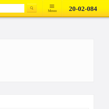
20-02-084
Mеню