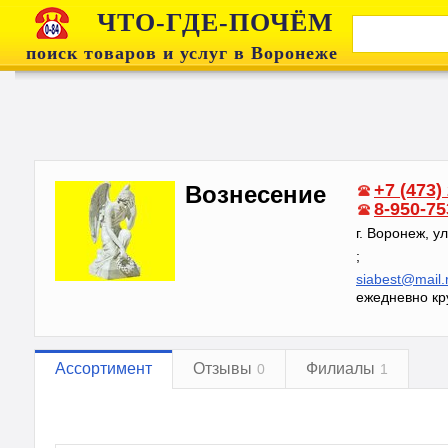
ЧТО-ГДЕ-ПОЧЁМ
поиск товаров и услуг в Воронеже
+7 (473)
Вознесение
8-950-75
г. Воронеж, у
;
siabest@mail.
ежедневно кр
Ассортимент
Отзывы
Филиалы
0
1