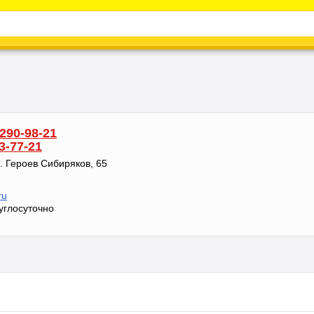
Каталог
Энциклопедия
Видео
Новости
 290-98-21
3-77-21
л. Героев Сибиряков, 65
ru
углосуточно