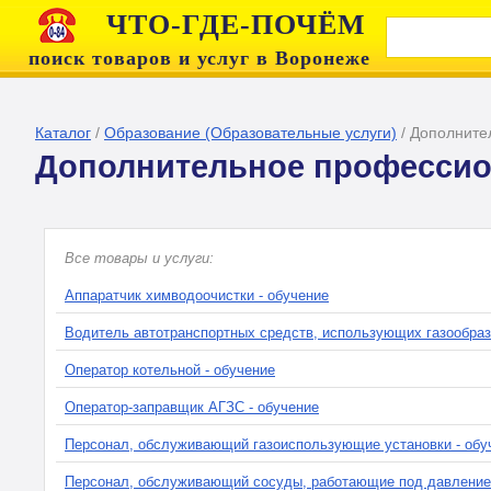
ЧТО-ГДЕ-ПОЧЁМ
поиск товаров и услуг в Воронеже
Каталог
/
Образование (Образовательные услуги)
/
Дополните
Дополнительное профессио
Все товары и услуги:
Аппаратчик химводоочистки - обучение
Водитель автотранспортных средств, использующих газообраз
Оператор котельной - обучение
Оператор-заправщик АГЗС - обучение
Персонал, обслуживающий газоиспользующие установки - обу
Персонал, обслуживающий сосуды, работающие под давление