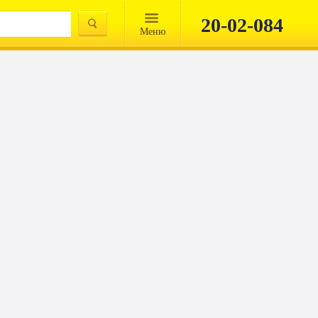
20-02-084
Mеню