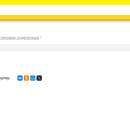
Каталог
Энциклопедия
Видео
Новости
стеновая отделочная
/
купку: