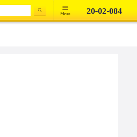
20-02-084
Mеню