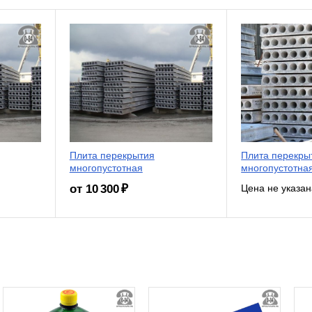
Плита перекрытия
Плита перекры
многопустотная
многопустотна
от 10 300 ₽