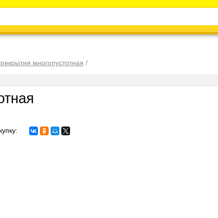
Каталог
Энциклопедия
Видео
Новости
ерекрытия многопустотная
/
отная
купку: