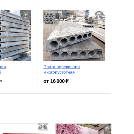
тия
Плита перекрытия
я
многопустотная
от 16 000 ₽