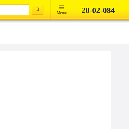
20-02-084
Mеню