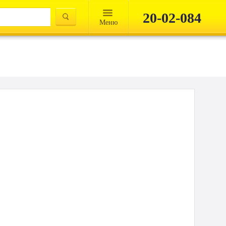
20-02-084
Mеню