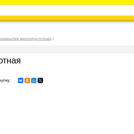
Каталог
Энциклопедия
Видео
Новости
ерекрытия многопустотная
/
отная
купку: