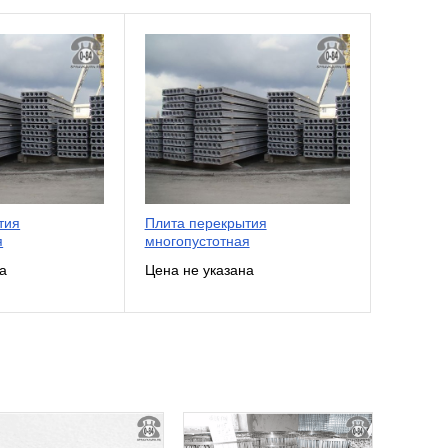
тия
Плита перекрытия
я
многопустотная