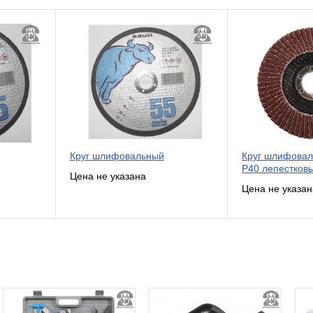
Круг шлифовальный
Круг шлифовал
Р40 лепестков