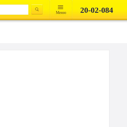
20-02-084
Mеню