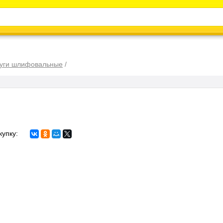
Каталог
Энциклопедия
Видео
Новости
уги шлифовальные
/
купку: