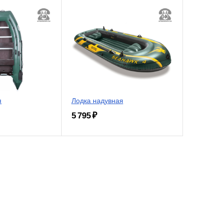
я
Лодка надувная
5 795 ₽