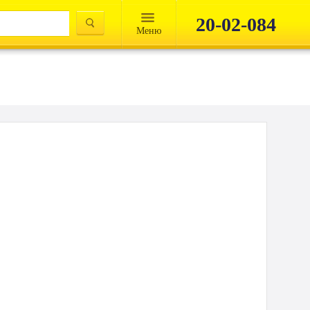
20-02-084
Mеню