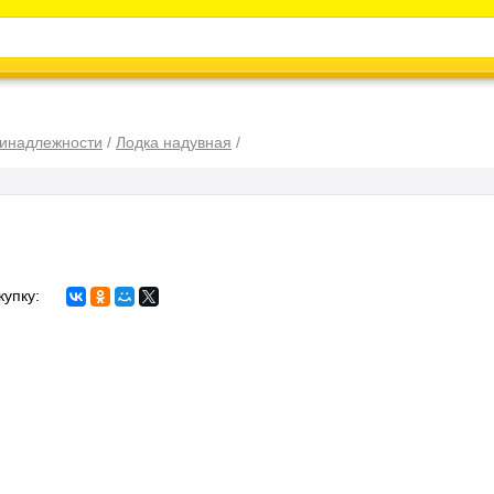
Каталог
Энциклопедия
Видео
Новости
ринадлежности
/
Лодка надувная
/
купку: