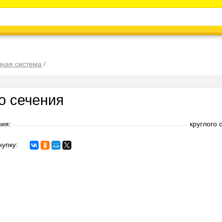
Каталог
Энциклопедия
Видео
Новости
чная система
/
о сечения
ия:
круглого 
купку: