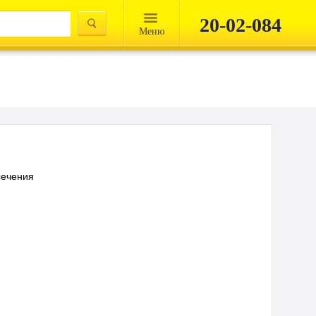
20-02-084
Mеню
сечения