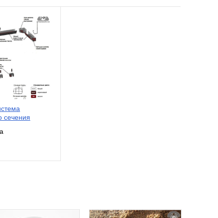
истема
о сечения