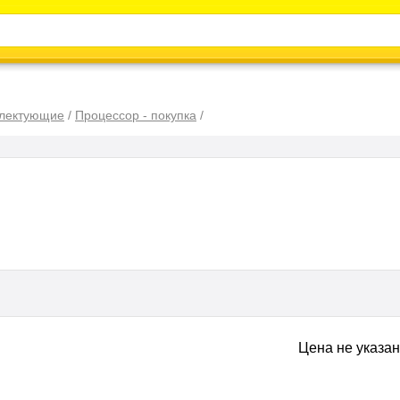
Каталог
Энциклопедия
Видео
Новости
плектующие
/
Процессор - покупка
/
Цена не указа