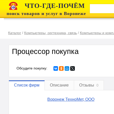
ЧТО-ГДЕ-ПОЧЁМ
поиск товаров и услуг в Воронеже
Каталог
/
Компьютеры, оргтехника, связь
/
Компьютеры и ком
Процессор покупка
Обсудите покупку:
Список фирм
Описание
Отзывы
0
Воронеж ТехноМет, ООО