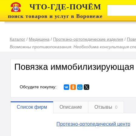
ЧТО-ГДЕ-ПОЧЁМ
поиск товаров и услуг в Воронеже
Каталог
/
Медицина
/
Протезно-ортопедические изделия
/
Пов
Возможны противопоказания. Необходима консультация сп
Повязка иммобилизирующая
Обсудите покупку:
Список фирм
Описание
Отзывы
0
Протезно-ортопедический центр