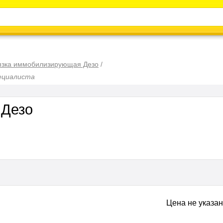
Каталог
Энциклопедия
Видео
Новости
язка иммобилизирующая Дезо
/
ециалиста
 Дезо
Цена не указа