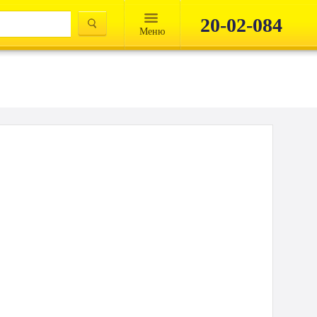
20-02-084
Mеню