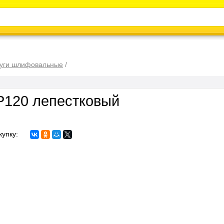
Каталог
Энциклопедия
Видео
Новости
уги шлифовальные
/
Р120 лепестковый
купку: