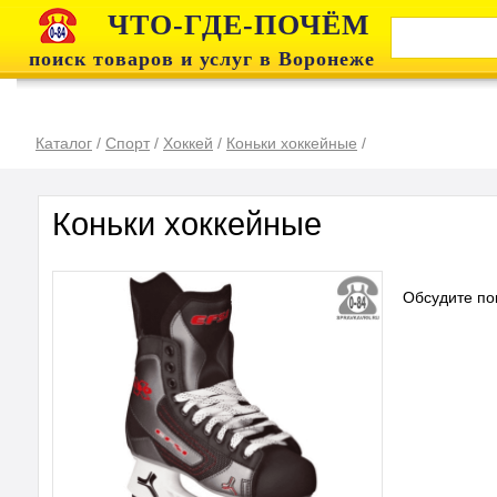
ЧТО-ГДЕ-ПОЧЁМ
поиск товаров и услуг в Воронеже
Каталог
/
Спорт
/
Хоккей
/
Коньки хоккейные
/
Коньки хоккейные
Обсудите по