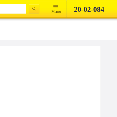
20-02-084
Mеню