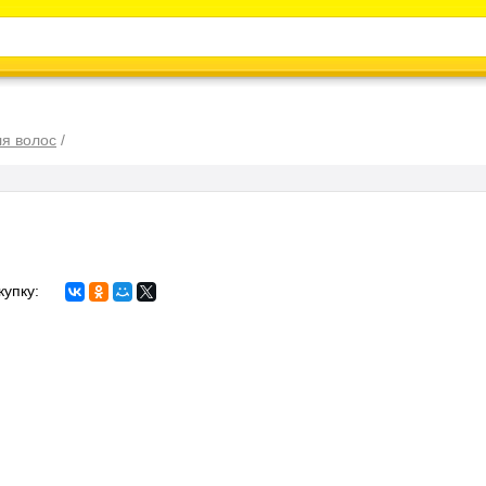
Каталог
Энциклопедия
Видео
Новости
я волос
/
купку: