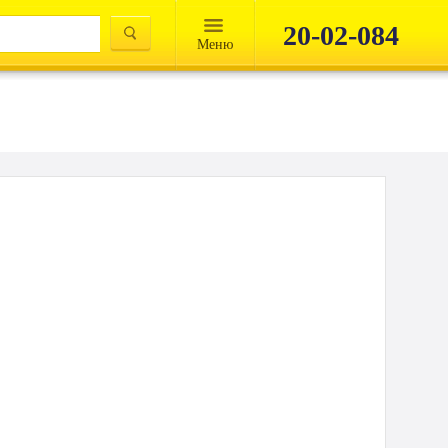
20-02-084
Mеню