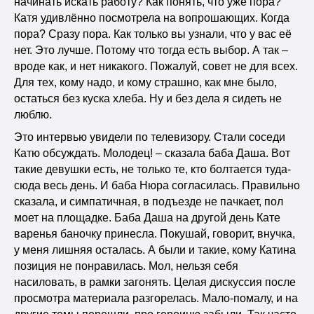
начинать искать работу? Как понять, что уже пора?
Катя удивлённо посмотрела на вопрошающих. Когда
пора? Сразу пора. Как только вы узнали, что у вас её
нет. Это лучше. Потому что тогда есть выбор. А так –
вроде как, и нет никакого. Пожалуй, совет не для всех.
Для тех, кому надо, и кому страшно, как мне было,
остаться без куска хлеба. Ну и без дела я сидеть не
люблю.
Это интервью увидели по телевизору. Стали соседи
Катю обсуждать. Молодец! – сказала баба Даша. Вот
такие девушки есть, не только те, кто болтается туда-
сюда весь день. И баба Нюра согласилась. Правильно
сказала, и симпатичная, в подъезде не пачкает, пол
моет на площадке. Баба Даша на другой день Кате
варенья баночку принесла. Покушай, говорит, внучка,
у меня лишняя осталась. А были и такие, кому Катина
позиция не понравилась. Мол, нельзя себя
насиловать, в рамки загонять. Целая дискуссия после
просмотра материала разгорелась. Мало-помалу, и на