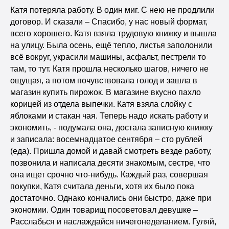
Катя потеряла работу. В один миг. С нею не продлили
договор. И сказали – Спасибо, у нас новый формат,
всего хорошего. Катя взяла трудовую книжку и вышла
на улицу. Была осень, ещё тепло, листья заполонили
всё вокруг, украсили машины, асфальт, пестрели то
там, то тут. Катя прошла несколько шагов, ничего не
ощущая, а потом почувствовала голод и зашла в
магазин купить пирожок. В магазине вкусно пахло
корицей из отдела выпечки. Катя взяла слойку с
яблоками и стакан чая. Теперь надо искать работу и
экономить, - подумала она, достала записную книжку
и записала: восемнадцатое сентября – сто рублей
(еда). Пришла домой и давай смотреть везде работу,
позвонила и написала десяти знакомым, сестре, что
она ищет срочно что-нибудь. Каждый раз, совершая
покупки, Катя считала деньги, хотя их было пока
достаточно. Однако кончались они быстро, даже при
экономии. Один товарищ посоветовал девушке –
Расслабься и наслаждайся ничегонеделанием. Гуляй,