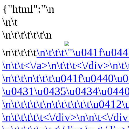
{"html":"\n
\n\t
\n\t\t\t\t\t\n
\n\t\t\t\t
\n\t\t\t
\n\t\t<\/a>\n\t\t\t<\/div>\n\t
\n\t\t
\n\t\t\t\u041f\u0440\
\u0431\u0435\u0434\u044
\n\t\t\t\t\t
\n\t\t\t\t\t\t\u0412
\n\t\t\t\t\t<\/div>\n\n\t<\/di