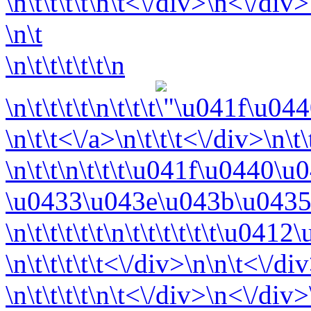
\n\t\t\t\t
\n\t<\/div>\n<\/div>
\n\t
\n\t\t\t\t\t\n
\n\t\t\t\t
\n\t\t\t
\n\t\t<\/a>\n\t\t\t<\/div>\n\t
\n\t\t
\n\t\t\t\u041f\u0440\
\u0433\u043e\u043b\u043
\n\t\t\t\t\t
\n\t\t\t\t\t\t\u0412
\n\t\t\t\t\t<\/div>\n\n\t<\/di
\n\t\t\t\t
\n\t<\/div>\n<\/div>