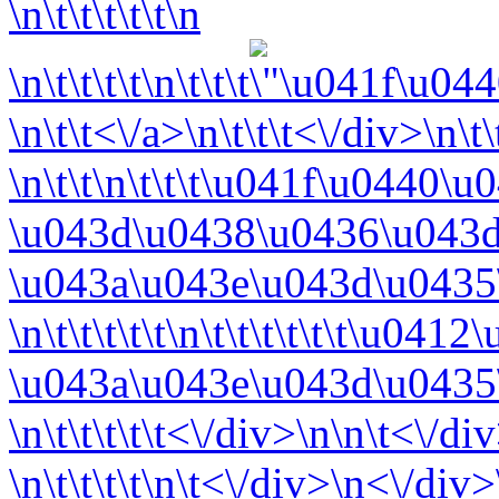
\n\t\t\t\t\t\n
\n\t\t\t\t
\n\t\t\t
\n\t\t<\/a>\n\t\t\t<\/div>\n\t
\n\t\t
\n\t\t\t\u041f\u0440\
\u043d\u0438\u0436\u043
\u043a\u043e\u043d\u043
\n\t\t\t\t\t
\n\t\t\t\t\t\t\u0412
\u043a\u043e\u043d\u0435\u04
\n\t\t\t\t\t<\/div>\n\n\t<\/di
\n\t\t\t\t
\n\t<\/div>\n<\/div