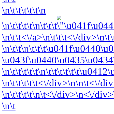
\n\t\t\t\t\t\n
\n\t\t\t\t
\n\t\t\t
\n\t\t<\/a>\n\t\t\t<\/div>\n\t
\n\t\t
\n\t\t\t\u041f\u0440\
\u043f\u0440\u0435\u0434
\n\t\t\t\t\t
\n\t\t\t\t\t\t\u0412
\n\t\t\t\t\t<\/div>\n\n\t<\/di
\n\t\t\t\t
\n\t<\/div>\n<\/div>
\n\t