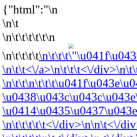
{"html":"\n
\n\t
\n\t\t\t\t\t\n
\n\t\t\t\t
\n\t\t\t
\n\t\t<\/a>\n\t\t\t<\/div>\n\t
\n\t\t
\n\t\t\t\u041f\u043e\
\u0438\u043c\u043c\u043e
\u0414\u0435\u0437\u043
\n\t\t\t\t\t<\/div>\n\n\t<\/di