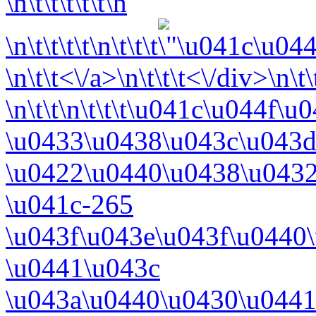
\n\t\t\t\t\t\n
\n\t\t\t\t
\n\t\t\t
\n\t\t<\/a>\n\t\t\t<\/div>\n\t
\n\t\t
\n\t\t\t\u041c\u044f\u
\u0433\u0438\u043c\u043
\u0422\u0440\u0438\u043
\u041c-265
\u043f\u043e\u043f\u0440
\u0441\u043c
\u043a\u0440\u0430\u044