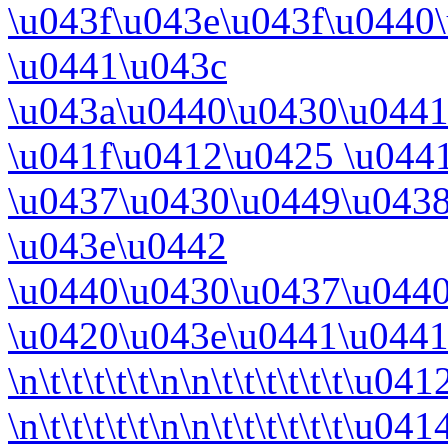
\u043f\u043e\u043f\u0440
\u0441\u043c
\u043a\u0440\u0430\u044
\u041f\u0412\u0425 \u044
\u0437\u0430\u0449\u043
\u043e\u0442
\u0440\u0430\u0437\u044
\u0420\u043e\u0441\u0441
\n\t\t\t\t\t
\n\n\t\t\t\t\t\t\u04
\n\t\t\t\t\t
\n\n\t\t\t\t\t\t\