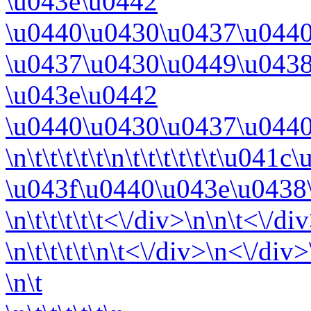
\u043e\u0442
\u0440\u0430\u0437\u0440\u0
\u0437\u0430\u0449\u043
\u043e\u0442
\u0440\u0430\u0437\u0440\u04
\n\t\t\t\t\t
\n\t\t\t\t\t\t\u04
\u043f\u0440\u043e\u0438\u
\n\t\t\t\t\t<\/div>\n\n\t<\/di
\n\t\t\t\t
\n\t<\/div>\n<\/div>
\n\t