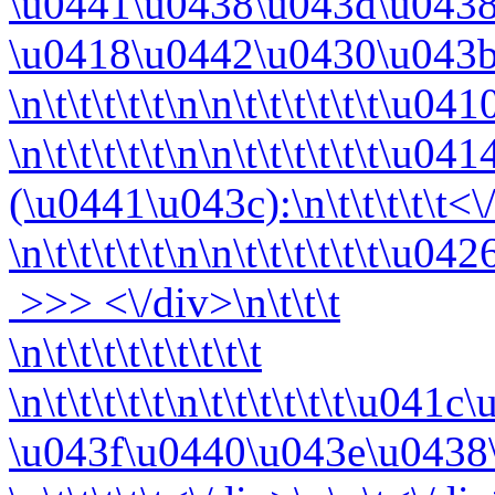
\u0441\u0438\u043d\u043
\u0418\u0442\u0430\u043b
\n\t\t\t\t\t
\n\n\t\t\t\t\t\t\u0
\n\t\t\t\t\t
\n\n\t\t\t\t\t\t\
(\u0441\u043c):\n\t\t\t\t\t<\/
\n\t\t\t\t\t
\n\n\t\t\t\t\t\t\u04
>>> <\/div>\n\t\t\t
\n\t\t\t\t\t\t\t\t\t
\n\t\t\t\t\t
\n\t\t\t\t\t\t\u04
\u043f\u0440\u043e\u0438\u