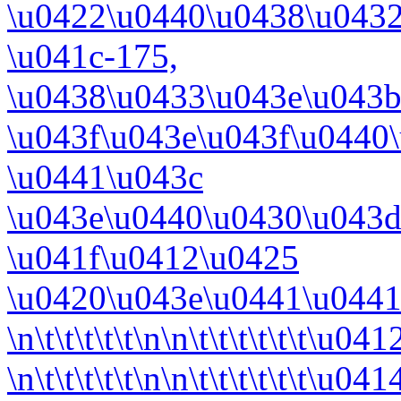
\u0422\u0440\u0438\u043
\u041c-175,
\u0438\u0433\u043e\u043
\u043f\u043e\u043f\u0440
\u0441\u043c
\u043e\u0440\u0430\u043
\u041f\u0412\u0425
\u0420\u043e\u0441\u0441
\n\t\t\t\t\t
\n\n\t\t\t\t\t\t\u04
\n\t\t\t\t\t
\n\n\t\t\t\t\t\t\