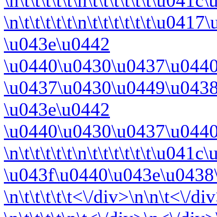
\n\t\t\t\t\t
\n\t\t\t\t\t\t\u041
\n\t\t\t\t\t
\n\t\t\t\t\t\t\u04
\u043e\u0442
\u0440\u0430\u0437\u0440\u0
\u0437\u0430\u0449\u043
\u043e\u0442
\u0440\u0430\u0437\u0440\u04
\n\t\t\t\t\t
\n\t\t\t\t\t\t\u04
\u043f\u0440\u043e\u0438\u
\n\t\t\t\t\t<\/div>\n\n\t<\/di