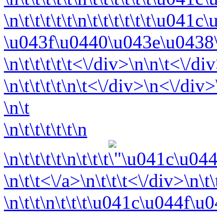
\n\t\t\t\t\t
\n\t\t\t\t\t\t\u04
\u043f\u0440\u043e\u0438\u
\n\t\t\t\t\t<\/div>\n\n\t<\/di
\n\t\t\t\t
\n\t<\/div>\n<\/div>
\n\t
\n\t\t\t\t\t\n
\n\t\t\t\t
\n\t\t\t
\n\t\t<\/a>\n\t\t\t<\/div>\n\t
\n\t\t
\n\t\t\t\u041c\u044f\u