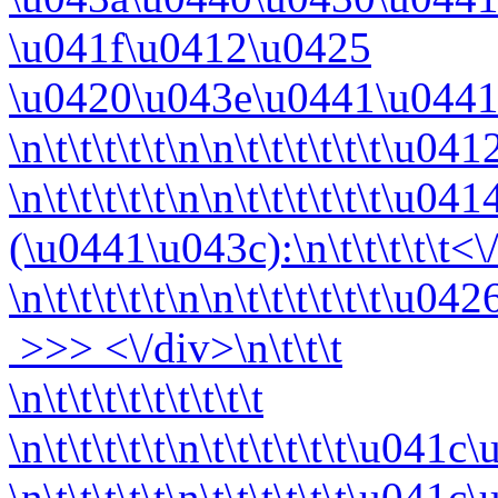
\u041f\u0412\u0425
\u0420\u043e\u0441\u0441
\n\t\t\t\t\t
\n\n\t\t\t\t\t\t\u04
\n\t\t\t\t\t
\n\n\t\t\t\t\t\t\
(\u0441\u043c):\n\t\t\t\t\t<\/
\n\t\t\t\t\t
\n\n\t\t\t\t\t\t\u04
>>> <\/div>\n\t\t\t
\n\t\t\t\t\t\t\t\t\t
\n\t\t\t\t\t
\n\t\t\t\t\t\t\u041
\n\t\t\t\t\t
\n\t\t\t\t\t\t\u04