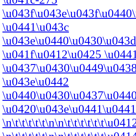
\u043f\u043e\u043f\u0440
\u0441\u043c
\u043e\u0440\u0430\u043
\u041f\u0412\u0425 \u044
\u0437\u0430\u0449\u043
\u043e\u0442
\u0440\u0430\u0437\u044
\u0420\u043e\u0441\u0441
\n\t\t\t\t\t
\n\n\t\t\t\t\t\t\u04