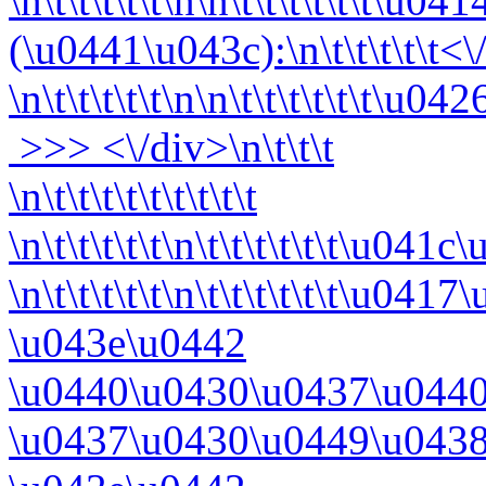
\n\t\t\t\t\t
\n\n\t\t\t\t\t\t\
(\u0441\u043c):\n\t\t\t\t\t<\/
\n\t\t\t\t\t
\n\n\t\t\t\t\t\t\u04
>>> <\/div>\n\t\t\t
\n\t\t\t\t\t\t\t\t\t
\n\t\t\t\t\t
\n\t\t\t\t\t\t\u041
\n\t\t\t\t\t
\n\t\t\t\t\t\t\u04
\u043e\u0442
\u0440\u0430\u0437\u0440\u0
\u0437\u0430\u0449\u043