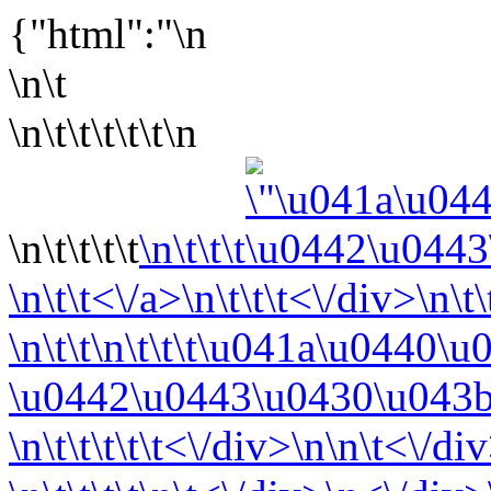
{"html":"\n
\n\t
\n\t\t\t\t\t\n
\n\t\t\t\t
\n\t\t\t
\n\t\t<\/a>\n\t\t\t<\/div>\n\t
\n\t\t
\n\t\t\t\u041a\u0440\
\u0442\u0443\u0430\u043
\n\t\t\t\t\t<\/div>\n\n\t<\/di