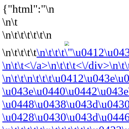
{"html":"\n
\n\t
\n\t\t\t\t\t\n
\n\t\t\t\t
\n\t\t\t
\n\t\t<\/a>\n\t\t\t<\/div>\n\t
\n\t\t
\n\t\t\t\u0412\u043e
\u043e\u0440\u0442\u043e
\u0448\u0438\u043d\u043
\u0428\u0430\u043d\u044