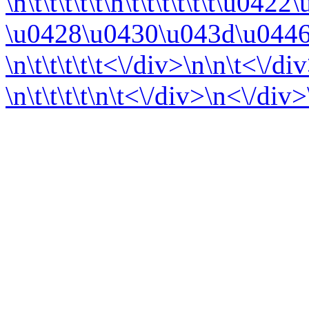
\n\t\t\t\t\t
\n\t\t\t\t\t\t\u0422\
\u0428\u0430\u043d\u0446\u0430
\n\t\t\t\t\t<\/div>\n\n\t<\/di
\n\t\t\t\t
\n\t<\/div>\n<\/div