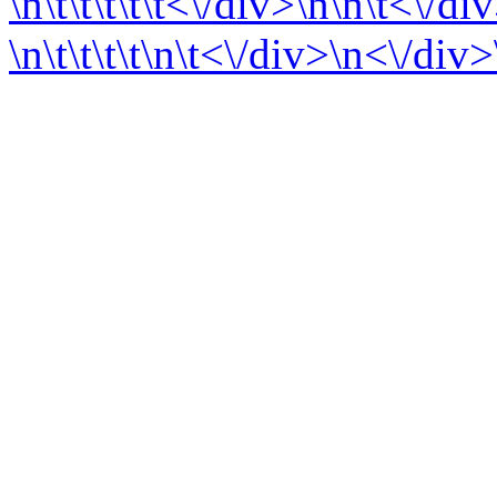
\n\t\t\t\t\t<\/div>\n\n\t<\/di
\n\t\t\t\t
\n\t<\/div>\n<\/div