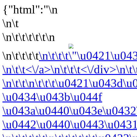
{"html":"\n
\n\t
\n\t\t\t\t\t\n
\n\t\t\t\t
\n\t\t\t
\n\t\t<\/a>\n\t\t\t<\/div>\n\t
\n\t\t
\n\t\t\t\u0421\u043d
\u0434\u043b\u044f
\u043a\u0440\u043e\u0432
\u0442\u0440\u0443\u043