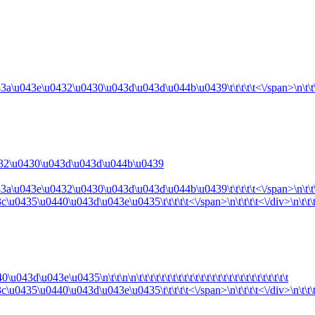
\u043e\u0432\u0430\u043d\u043d\u044b\u0439\t\t\t\t\t<\/span>\n\t\t\t\t<\/div>
432\u0430\u043d\u043d\u044b\u0439
\u043e\u0432\u0430\u043d\u043d\u044b\u0439\t\t\t\t\t<\/span>\n\t\t\t\t<\/div
0435\u0440\u043d\u043e\u0435\t\t\t\t\t<\/span>\n\t\t\t\t<\/div>\n\t\t\t\t\t\t\t
440\u043d\u043e\u0435
\n\t\t
\n\n\t\t\t\t\t\t\t\t\t\t\t\t\t\t\t\t\t\t\t\t\t\t\t\t\t\t\t
0435\u0440\u043d\u043e\u0435\t\t\t\t\t<\/span>\n\t\t\t\t<\/div>\n\t\t\t\t\t\t\t