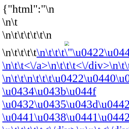
{"html":"\n
\n\t
\n\t\t\t\t\t\n
\n\t\t\t\t
\n\t\t\t
\n\t\t<\/a>\n\t\t\t<\/div>\n\t
\n\t\t
\n\t\t\t\u0422\u0440\
\u0434\u043b\u044f
\u0432\u0435\u043d\u044
\u0441\u0438\u0441\u044