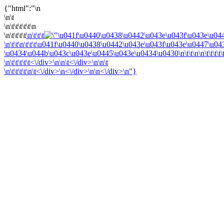
{"html":"\n
\n\t
\n\t\t\t\t\t\n
\n\t\t\t\t
\n\t\t\t
\n\t\t
\n\t\t\t\u041f\u0440\u0438\u0442\u043e\u043f\u043e\u0447\u
\u0434\u044b\u043c\u043e\u0445\u043e\u0434\u0430
\n\t\t
\n\n\t\t\t\t\t\
\n\t\t\t\t\t<\/div>\n\n\t<\/div>\n\n\t
\n\t\t\t\t
\n\t<\/div>\n<\/div>\n\n<\/div>\n"}