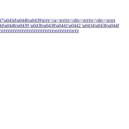
\n\t\t<\/a>\n\t\t\t<\/div>\n\t\t\t<\/div>\n\n\t
043d\u044b\u0439 \u043b\u0438\u0441\u0442 \u0434\u043b\u044f
t\t\t\t\t\t\t\t\t\t\t\t\t\t\t\t\t\t\t\t\t\t\t\n\t\t\t\t\t\t\n\t\t