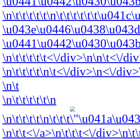
\u0441\u0442\u0430\u043
\n\t\t\t\t\t
\n\t\t\t\t\t\t\u041
\u043e\u0446\u0438\u043d
\u0441\u0442\u0430\u043b\u0438
\n\t\t\t\t\t<\/div>\n\n\t<\/di
\n\t\t\t\t
\n\t<\/div>\n<\/div>
\n\t
\n\t\t\t\t\t\n
\n\t\t\t\t
\n\t\t\t
\n\t\t<\/a>\n\t\t\t<\/div>\n\t