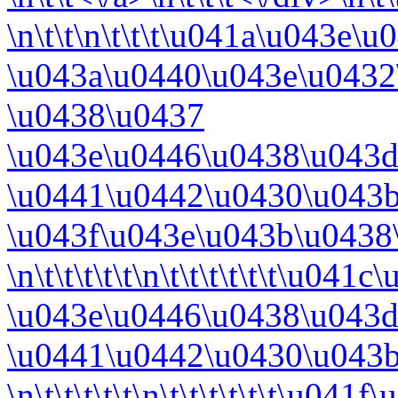
\n\t\t
\n\t\t\t\u041a\u043e\
\u043a\u0440\u043e\u043
\u0438\u0437
\u043e\u0446\u0438\u043d
\u0441\u0442\u0430\u043
\u043f\u043e\u043b\u0438
\n\t\t\t\t\t
\n\t\t\t\t\t\t\u041
\u043e\u0446\u0438\u043d
\u0441\u0442\u0430\u043b\u0438
\n\t\t\t\t\t
\n\t\t\t\t\t\t\u041