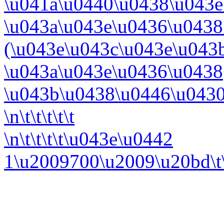
\u041a\u0440\u0438\u043
\u043a\u043e\u0436\u0438
(\u043e\u043c\u043e\u043
\u043a\u043e\u0436\u0438
\u043b\u0438\u0446\u0430).
\n\t\t\t\t\t
\n\t\t\t\t\u043e\u0442
1\u2009700\u2009\u20bd\t\t\