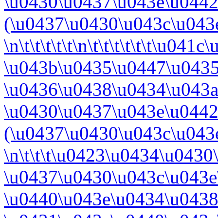
\u0430\u0437\u043e\u0442
(\u0437\u0430\u043c\u043
\n\t\t\t\t\t
\n\t\t\t\t\t\t\u04
\u043b\u0435\u0447\u0435\u0
\u0436\u0438\u0434\u043a
\u0430\u0437\u043e\u0442
(\u0437\u0430\u043c\u043e\u0
\n\t\t\t\u0423\u0434\u043
\u0437\u0430\u043c\u043
\u0440\u043e\u0434\u0438