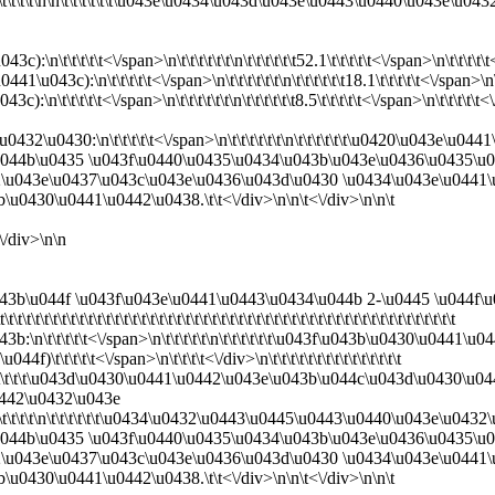
t\t\t
\n\n\t\t\t\t\t\t\u043e\u0434\u043d\u043e\u0443\u0440\u043e\u0432\u0
:\n\t\t\t\t\t<\/span>\n\t\t\t\t\t\t
\n\t\t\t\t\t\t52.1\t\t\t\t\t<\/span>\n\t\t\t\t\t<
\u043c):\n\t\t\t\t\t<\/span>\n\t\t\t\t\t\t
\n\t\t\t\t\t\t18.1\t\t\t\t\t<\/span>\n\t
:\n\t\t\t\t\t<\/span>\n\t\t\t\t\t\t
\n\t\t\t\t\t\t8.5\t\t\t\t\t<\/span>\n\t\t\t\t\t<\
u0430:\n\t\t\t\t\t<\/span>\n\t\t\t\t\t\t
\n\t\t\t\t\t\t\u0420\u043e\u0441\u0
\u044b\u0435 \u043f\u0440\u0435\u0434\u043b\u043e\u0436\u0435\u
2\u043e\u0437\u043c\u043e\u0436\u043d\u0430 \u0434\u043e\u0441\
0430\u0441\u0442\u0438.\t\t<\/div>\n\n\t<\/div>\n\n\t
\/div>\n\n
u043b\u044f \u043f\u043e\u0441\u0443\u0434\u044b 2-\u0445 \u044f
\t\t\t\t\t\t\t\t\t\t\t\t\t\t\t\t\t\t\t\t\t\t\t\t\t\t\t\t\t\t\t\t\t\t\t\t\t\t\t\t\t\t\t\t\t\t\t\t\t\t\t
n\t\t\t\t\t<\/span>\n\t\t\t\t\t
\n\t\t\t\t\t\t\u043f\u043b\u0430\u0441
t\t\t<\/span>\n\t\t\t\t<\/div>\n\t\t\t\t\t\t\t\t\t\t\t\t\t\t\t
\t\t\t\t\u043d\u0430\u0441\u0442\u043e\u043b\u044c\u043d\u0430\u044f\t\t\t\t\t
u0442\u0432\u043e
t\t\t
\n\t\t\t\t\t\t\u0434\u0432\u0443\u0445\u0443\u0440\u043e\u0432\u043d\u
\u044b\u0435 \u043f\u0440\u0435\u0434\u043b\u043e\u0436\u0435\u
2\u043e\u0437\u043c\u043e\u0436\u043d\u0430 \u0434\u043e\u0441\
0430\u0441\u0442\u0438.\t\t<\/div>\n\n\t<\/div>\n\n\t