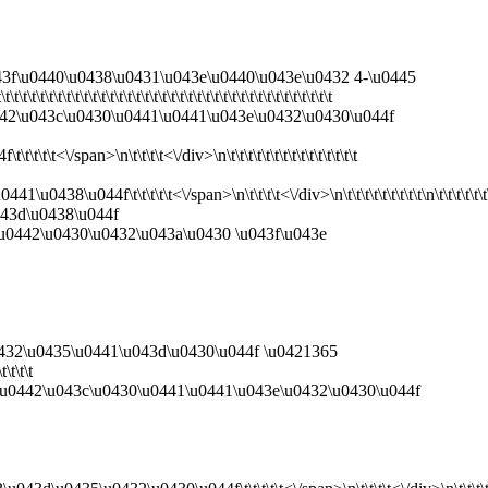
043f\u0440\u0438\u0431\u043e\u0440\u043e\u0432 4-\u0445
\t\t\t\t\t\t\t\t\t\t\t\t\t\t\t\t\t\t\t\t\t\t\t\t\t\t\t\t\t\t\t\t\t\t\t\t\t\t
\u0442\u043c\u0430\u0441\u0441\u043e\u0432\u0430\u044f
<\/span>\n\t\t\t\t<\/div>\n\t\t\t\t\t\t\t\t\t\t\t\t\t\t\t
1\u0438\u044f\t\t\t\t\t<\/span>\n\t\t\t\t<\/div>\n\t\t\t\t\t\t\t\t\t\n\t\t\t\t\t\t\
043d\u0438\u044f
u0442\u0430\u0432\u043a\u0430 \u043f\u043e
0432\u0435\u0441\u043d\u0430\u044f \u0421365
\t\t\t\t
0441\u0442\u043c\u0430\u0441\u0441\u043e\u0432\u0430\u044f