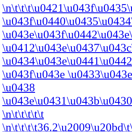
\n\t\t\t\u0421\u043f\u04
\u043f\u0440\u0435\u0434
\u043e\u043f\u0442\u043e
\u0412\u043e\u0437\u043c
\u0434\u043e\u0441\u044
\u043f\u043e \u0433\u043
\u0438
\u043e\u0431\u043b\u0430\u
\n\t\t\t\t\t
\n\t\t\t\t36.2\u2009\u20bd\t\t