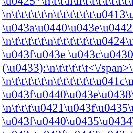
\u0425*
\n\t\t
\n\n\t\t\t\t\t\t\t\t\
\n\t\t\t\t\t
\n\t\t\t\t\t\t\u041
\u043a\u0440\u043e\u0442\u043e
\n\t\t\t\t\t
\n\t\t\t\t\t\t\u0
\u043f\u043e \u043c\u043
(\u0433):\n\t\t\t\t\t<\/span>\n
\n\t\t\t\t\t
\n\t\t\t\t\t\t\u04
\u043f\u0440\u043e\u0438\u
\n\t\t\t\u0421\u043f\u04
\u043f\u0440\u0435\u0434