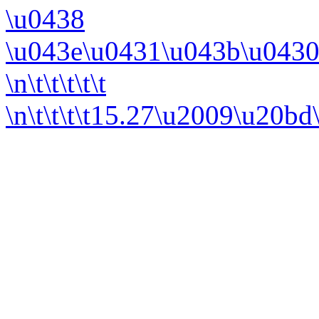
\u0438
\u043e\u0431\u043b\u0430\u
\n\t\t\t\t\t
\n\t\t\t\t15.27\u2009\u20bd\t\