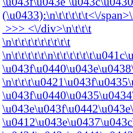
\u043f\u043e \u043c\u043
(\u0433):\n\t\t\t\t\t<\/span>\n
>>> <\/div>\n\t\t\t
\n\t\t\t\t\t\t\t\t\t
\n\t\t\t\t\t
\n\t\t\t\t\t\t\u04
\u043f\u0440\u043e\u0438\u
\n\t\t\t\u0421\u043f\u04
\u043f\u0440\u0435\u0434
\u043e\u043f\u0442\u043e
\u0412\u043e\u0437\u043c