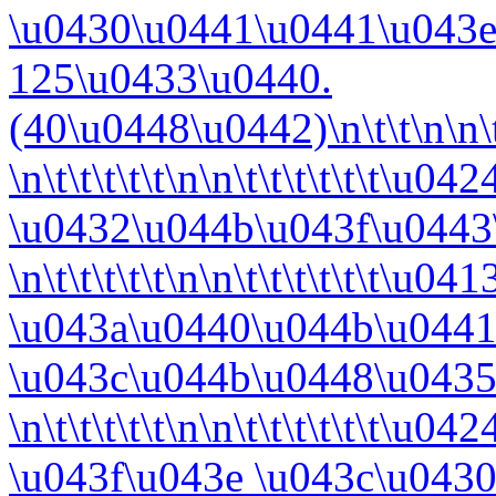
\u0430\u0441\u0441\u043
125\u0433\u0440.
(40\u0448\u0442)
\n\t\t
\n\n\t
\n\t\t\t\t\t
\n\n\t\t\t\t\t\t\u
\u0432\u044b\u043f\u0443\u0
\n\t\t\t\t\t
\n\n\t\t\t\t\t\t\u0
\u043a\u0440\u044b\u0441
\u043c\u044b\u0448\u0435\u043
\n\t\t\t\t\t
\n\n\t\t\t\t\t\t\
\u043f\u043e \u043c\u043