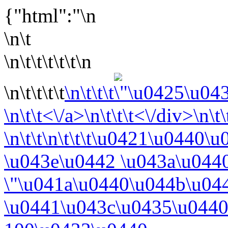
{"html":"\n
\n\t
\n\t\t\t\t\t\n
\n\t\t\t\t
\n\t\t\t
\n\t\t<\/a>\n\t\t\t<\/div>\n\t
\n\t\t
\n\t\t\t\u0421\u0440
\u043e\u0442 \u043a\u044
\"\u041a\u0440\u044b\u04
\u0441\u043c\u0435\u0440