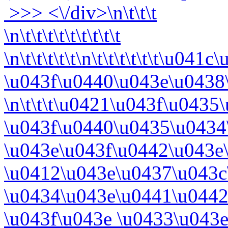
>>> <\/div>\n\t\t\t
\n\t\t\t\t\t\t\t\t\t
\n\t\t\t\t\t
\n\t\t\t\t\t\t\u04
\u043f\u0440\u043e\u0438\u
\n\t\t\t\u0421\u043f\u04
\u043f\u0440\u0435\u0434
\u043e\u043f\u0442\u043e
\u0412\u043e\u0437\u043c
\u0434\u043e\u0441\u044
\u043f\u043e \u0433\u043