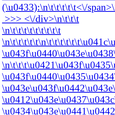
(\u0433):\n\t\t\t\t\t<\/span>\n
>>> <\/div>\n\t\t\t
\n\t\t\t\t\t\t\t\t\t
\n\t\t\t\t\t
\n\t\t\t\t\t\t\u04
\u043f\u0440\u043e\u0438\u
\n\t\t\t\u0421\u043f\u04
\u043f\u0440\u0435\u0434
\u043e\u043f\u0442\u043e
\u0412\u043e\u0437\u043c
\u0434\u043e\u0441\u044