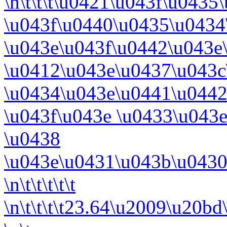
\n\t\t\t\u0421\u043f\u04
\u043f\u0440\u0435\u0434
\u043e\u043f\u0442\u043e
\u0412\u043e\u0437\u043c
\u0434\u043e\u0441\u044
\u043f\u043e \u0433\u043
\u0438
\u043e\u0431\u043b\u0430\u
\n\t\t\t\t\t
\n\t\t\t\t23.64\u2009\u20bd\t\