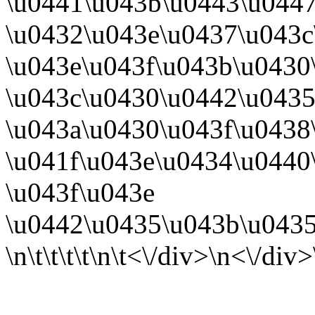
\u0441\u043b\u0443\u0447
\u0432\u043e\u0437\u043c
\u043e\u043f\u043b\u0430
\u043c\u0430\u0442\u043
\u043a\u0430\u043f\u0438
\u041f\u043e\u0434\u0440
\u043f\u043e
\u0442\u0435\u043b\u0435\
\n\t\t\t\t
\n\t<\/div>\n<\/div