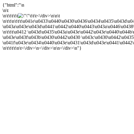
{"html":"\n
\n\t
\n\t\t\t\t\t
\t\t\t<\/div>\n\n\t
\n\t\t
\n\t\t\t\u041e\u0433\u0440\u0430\u0436\u0434\u0435\u043d\u
\u043a\u043e\u043d\u0441\u0442\u0440\u0443\u043a\u0446\u0438
\n\t\t\t\u0412 \u043d\u0435\u043a\u043e\u0442\u043e\u0440\u044
\u043e\u043f\u043b\u0430\u0442\u0430 \u043c\u0430\u0442\u0435
\u041f\u043e\u0434\u0440\u043e\u0431\u043d\u043e\u0441\u0442\u0
\n\t\t\t\t
\n\t<\/div>\n<\/div>\n\n<\/div>\n"}