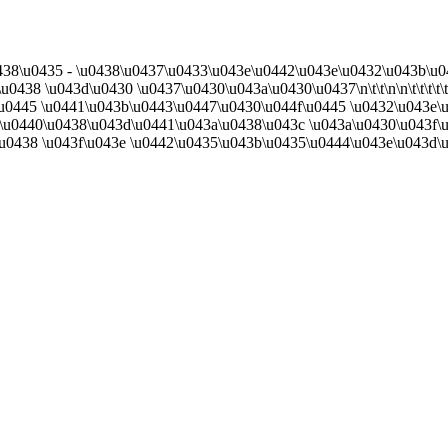
0438\u0435 - \u0438\u0437\u0433\u043e\u0442\u043e\u0432\u043b\u
\u0438 \u043d\u0430 \u0437\u0430\u043a\u0430\u0437
\n\t\t
\n\n\t\t\t\t\t\
b\u0445 \u0441\u043b\u0443\u0447\u0430\u044f\u0445 \u0432\u043e
\u0440\u0438\u043d\u0441\u043a\u0438\u043c \u043a\u0430\u043f\
438 \u043f\u043e \u0442\u0435\u043b\u0435\u0444\u043e\u043d\u0443