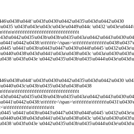
0446\u0438\u044f \u043f\u0430\u0442\u0435\u043d\u0442\u0430
u0435 \u043f\u043e\u043c\u043e\u0449\u044c \u0432 \u043e\u0444
\n\t\t
\n\n\t\t\t\t\t\t\t\t\t\t\t\t\t\t\t\t\t\t\t\t\t\t\t\t\t\t\t
38\u043d\u0442\u0435\u043b\u043b\u0435\u043a\u0442\u0443\u0430\u
\u0442\u0438:\n\t\t\t\t\t<\/span>\n\t\t\t\t\t
\n\t\t\t\t\t\t\u0438\u0437
b\u0445 \u0441\u043b\u0443\u0447\u0430\u044f\u0445 \u0432\u043e
\u0440\u0438\u043d\u0441\u043a\u0438\u043c \u043a\u0430\u043f\
438 \u043f\u043e \u0442\u0435\u043b\u0435\u0444\u043e\u043d\u0443
u0446\u0438\u044f \u043f\u0430\u0442\u0435\u043d\u0442\u0430 \u
e\u0440\u043c\u043b\u0435\u043d\u0438\u0438
\n\t\t
\n\n\t\t\t\t\t\t\t\t\t\t\t\t\t\t\t\t\t\t\t\t\t\t\t\t\t\t\t
38\u043d\u0442\u0435\u043b\u043b\u0435\u043a\u0442\u0443\u0430\u
\u0442\u0438:\n\t\t\t\t\t<\/span>\n\t\t\t\t\t
\n\t\t\t\t\t\t\u0431\u04
t\t\t\t\t\t\t\n\t\t\t\t\t\t\n\t\t
b\u0445 \u0441\u043b\u0443\u0447\u0430\u044f\u0445 \u0432\u043e
\u0440\u0438\u043d\u0441\u043a\u0438\u043c \u043a\u0430\u043f\
438 \u043f\u043e \u0442\u0435\u043b\u0435\u0444\u043e\u043d\u0443