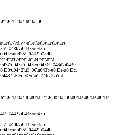
430\u0441\u043a\u0430
<\/div>\n\t\t\t\t\t\t\t\t\t\t\t\t\t\t\t
0435\u043b\u0438\u0435
34\u043c\u0435\u0442\u044b
\t\t\t\t\t\n\t\t\t\t\t\t\n\t\t
\u0437\u043c\u043e\u0436\u043d\u0430
u0438\u0442\u0430\u043b\u043e\u043c.
.\t\t<\/div>\n\n\t<\/div>\n\n\t
44b\u0442\u0438\u0435 \u043b\u0430\u043a\u043e\u043c
u044b\u0442\u0438\u0435
0435\u043b\u0438\u0435
34\u043c\u0435\u0442\u044b