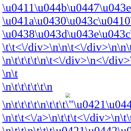
\u0411\u044b\u0447\u043e
\u041a\u0430\u043c\u0410
\u0438\u043d\u043e\u043c
\t\t<\/div>\n\n\t<\/div>\n\n\
\n\t\t\t\t
\n\t<\/div>\n<\/div>
\n\t
\n\t\t\t\t\t\n
\n\t\t\t\t
\n\t\t\t
\n\t\t<\/a>\n\t\t\t<\/div>\n\t
\n\t\t
\n\t\t\t\u0421\u0442