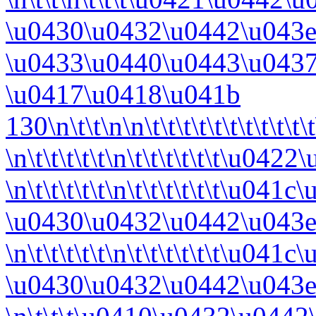
\u0430\u0432\u0442\u043
\u0433\u0440\u0443\u043
\u0417\u0418\u041b
130
\n\t\t
\n\n\t\t\t\t\t\t\t\t\t\t\t\
\n\t\t\t\t\t
\n\t\t\t\t\t\t\u0422\
\n\t\t\t\t\t
\n\t\t\t\t\t\t\u04
\u0430\u0432\u0442\u043e\u
\n\t\t\t\t\t
\n\t\t\t\t\t\t\u04
\u0430\u0432\u0442\u043e\u