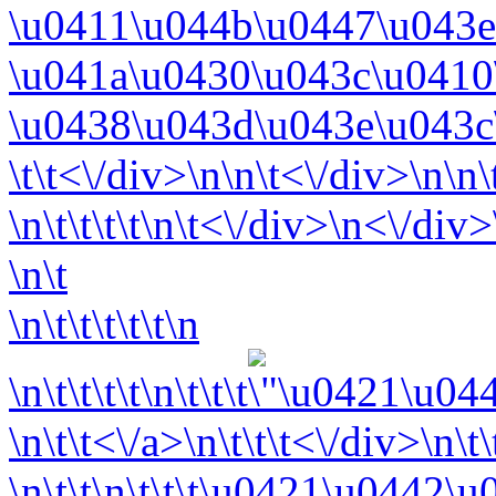
\u0411\u044b\u0447\u043e
\u041a\u0430\u043c\u0410
\u0438\u043d\u043e\u043c
\t\t<\/div>\n\n\t<\/div>\n\n\
\n\t\t\t\t
\n\t<\/div>\n<\/div>
\n\t
\n\t\t\t\t\t\n
\n\t\t\t\t
\n\t\t\t
\n\t\t<\/a>\n\t\t\t<\/div>\n\t
\n\t\t
\n\t\t\t\u0421\u0442