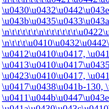
\u0430\u0432\u0442\u043
\u043b\u0435\u0433\u043a
\n\t\t\t\t\t
\n\t\t\t\t\t\t\u0422\
\n\t\t\t\u0410\u0432\u04
\u0412\u0410\u0417, \u04
\u0413\u0410\u0417\u0435
\u0423\u0410\u0417, \u04
\u0417\u0438\u041b-130, 
\u0411\u044b\u0447\u043e
\u041a\u0430\u043c\u0410