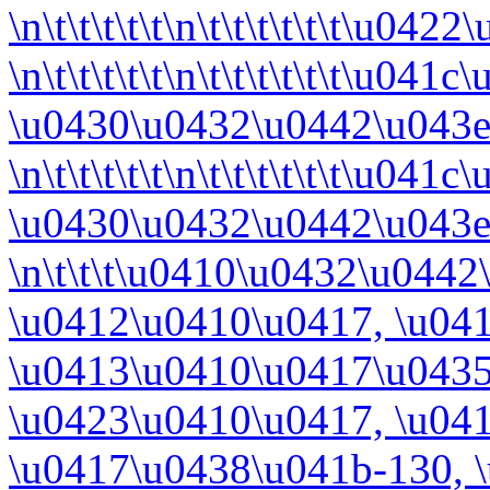
\n\t\t\t\t\t
\n\t\t\t\t\t\t\u0422\
\n\t\t\t\t\t
\n\t\t\t\t\t\t\u04
\u0430\u0432\u0442\u043e\u
\n\t\t\t\t\t
\n\t\t\t\t\t\t\u04
\u0430\u0432\u0442\u043e\u
\n\t\t\t\u0410\u0432\u04
\u0412\u0410\u0417, \u04
\u0413\u0410\u0417\u0435
\u0423\u0410\u0417, \u04
\u0417\u0438\u041b-130, 