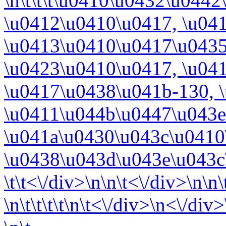
\n\t\t\t\u0410\u0432\u04
\u0412\u0410\u0417, \u04
\u0413\u0410\u0417\u0435
\u0423\u0410\u0417, \u04
\u0417\u0438\u041b-130, 
\u0411\u044b\u0447\u043e
\u041a\u0430\u043c\u0410
\u0438\u043d\u043e\u043c
\t\t<\/div>\n\n\t<\/div>\n\n\
\n\t\t\t\t
\n\t<\/div>\n<\/div>