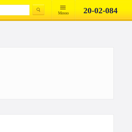
20-02-084
Mеню