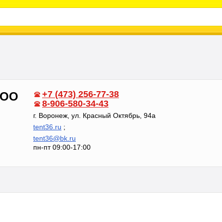
+7 (473) 256-77-38
ООО
8-906-580-34-43
г. Воронеж, ул. Красный Октябрь, 94а
tent36.ru
;
tent36@bk.ru
пн-пт 09:00-17:00